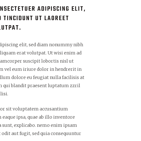
NSECTETUER ADIPISCING ELIT,
 TINCIDUNT UT LAOREET
LUTPAT.
dipiscing elit, sed diam nonummy nibh
liquam erat volutpat. Ut wisi enim ad
amcorper suscipit lobortis nisl ut
 vel eum iriure dolor in hendrerit in
llum dolore eu feugiat nulla facilisis at
m qui blandit praesent luptatum zzril
isi.
rror sit voluptatem accusantium
aque ipsa, quae ab illo inventore
cta sunt, explicabo. nemo enim ipsam
 odit aut fugit, sed quia consequuntur