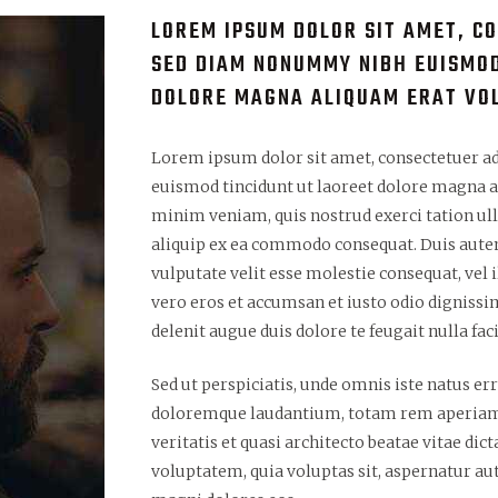
LOREM IPSUM DOLOR SIT AMET, CO
SED DIAM NONUMMY NIBH EUISMOD
DOLORE MAGNA ALIQUAM ERAT VO
Lorem ipsum dolor sit amet, consectetuer a
euismod tincidunt ut laoreet dolore magna a
minim veniam, quis nostrud exerci tation ull
aliquip ex ea commodo consequat. Duis autem
vulputate velit esse molestie consequat, vel i
vero eros et accumsan et iusto odio dignissi
delenit augue duis dolore te feugait nulla facil
Sed ut perspiciatis, unde omnis iste natus e
doloremque laudantium, totam rem aperiam e
veritatis et quasi architecto beatae vitae di
voluptatem, quia voluptas sit, aspernatur aut