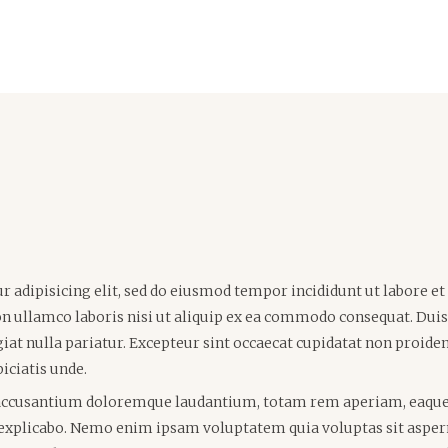
quantity
 adipisicing elit, sed do eiusmod tempor incididunt ut labore e
 ullamco laboris nisi ut aliquip ex ea commodo consequat. Duis 
giat nulla pariatur. Excepteur sint occaecat cupidatat non proident
iciatis unde.
accusantium doloremque laudantium, totam rem aperiam, eaque ip
t explicabo. Nemo enim ipsam voluptatem quia voluptas sit asperna