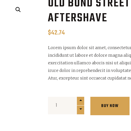
OLD BOND STREET
AFTERSHAVE
$
42.74
Lorem ipsum dolor sit amet, consectetur
incididunt ut labore et dolore magna al
exercitation ullamco aboris nisi ut ali
irure dolor in reprehenderit in voluptate 
Atur, excepteur sint occaecat cupidatat 
Old
BUY NOW
Bond
Street
Pine
Aftershave