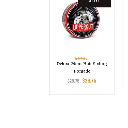
SALE!
Deluxe Mens Hair Styling
Rated
4.00
out of 5
Pomade
$
28.75
$
29.75