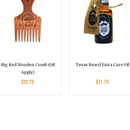
Big Red Wooden Comb (Oil
Texas Beard Extra Care Oil
Apply)
$
12.75
$
17.75