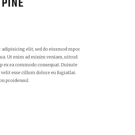
 PINE
 adipisicing elit, sed do eiusmod mpor
iqua. Ut enim ad minim veniam, uitrud
quip ex ea commodo consequat. Duisute
velit esse cillum dolore eu fugiatlai.
non proidensul.