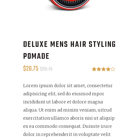
DELUXE MENS HAIR STYLING
POMADE
$
28.75
$
29.75
Rated
1
4.00
out
of 5
Lorem ipsum dolor sit amet, consectetur
based on
custome
adipisicing elit, sed do eiusmod mpor
r rating
incididunt ut labore et dolore magna
aliqua. Ut enim ad minim veniam, uitrud
exercitation ullamco aboris nisi ut aliquip
ex ea commodo consequat. Duisute irure
dolor in reprehenderit in voluptate velit