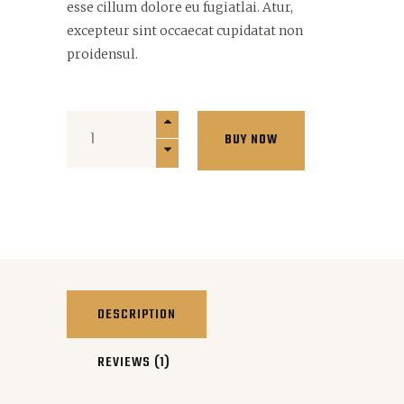
esse cillum dolore eu fugiatlai. Atur,
excepteur sint occaecat cupidatat non
proidensul.
Deluxe
BUY NOW
Mens
Hair
Styling
Pomade
quantity
DESCRIPTION
REVIEWS (1)