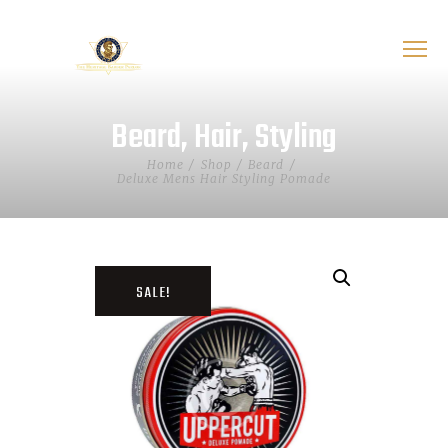
Beard
,
Hair
,
Styling
Home
Shop
Beard
Deluxe Mens Hair Styling Pomade
SALE!